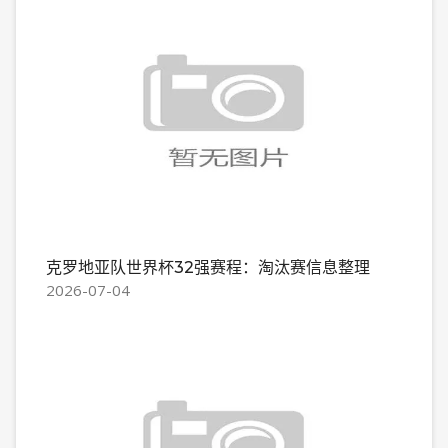
克罗地亚队世界杯32强赛程：淘汰赛信息整理
2026-07-04