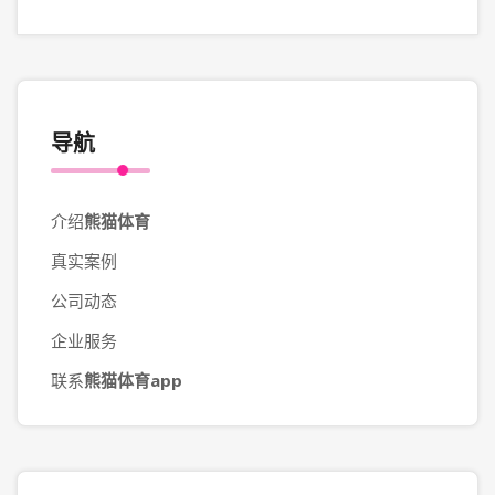
导航
介绍
熊猫体育
真实案例
公司动态
企业服务
联系
熊猫体育app