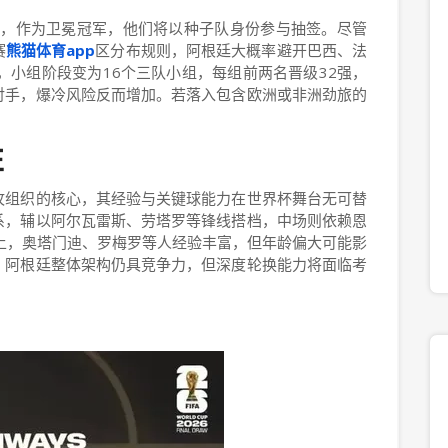
位，作为卫冕冠军，他们将以种子队身份参与抽签。尽管
赛
熊猫体育app
区分布规则，阿根廷大概率避开巴西、法
，小组阶段变为16个三队小组，每组前两名晋级32强，
对手，爆冷风险反而增加。若落入包含欧洲或非洲劲旅的
性
攻组织的核心，其经验与关键球能力在世界杯舞台无可替
系，辅以阿尔瓦雷斯、劳塔罗等锋线搭档，中场则依赖恩
上，奥塔门迪、罗梅罗等人经验丰富，但年龄偏大可能影
，阿根廷整体架构仍具竞争力，但深度轮换能力将面临考