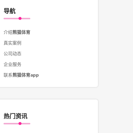
导航
介绍
熊猫体育
真实案例
公司动态
企业服务
联系
熊猫体育app
热门资讯