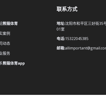
联系方式
绍
熊猫体育
地址:
沈阳市和平区三好街35号
01室
实案例
电话:
15322045385
司动态
邮箱:
allimportant@gmail.c
业服务
系
熊猫体育app