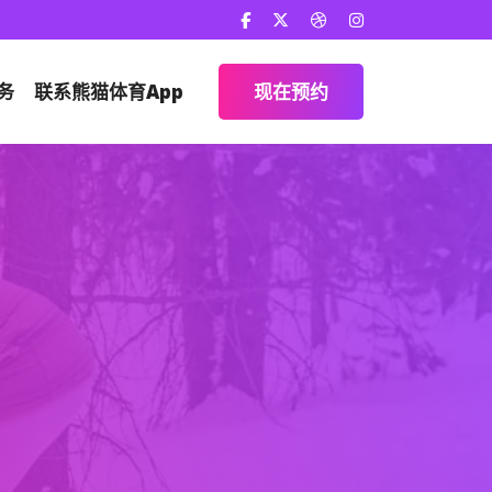
务
联系
熊猫体育app
现在预约