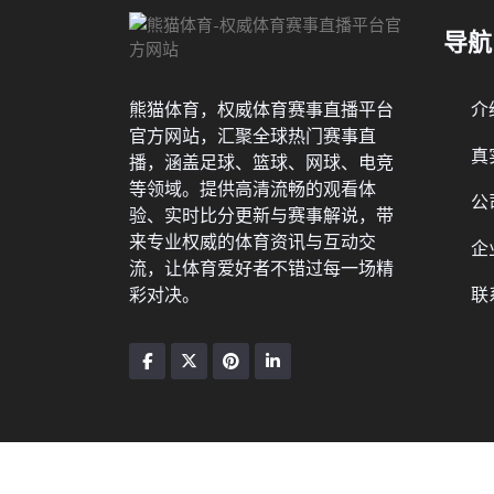
导航
熊猫体育，权威体育赛事直播平台
介
官方网站，汇聚全球热门赛事直
真
播，涵盖足球、篮球、网球、电竞
等领域。提供高清流畅的观看体
公
验、实时比分更新与赛事解说，带
来专业权威的体育资讯与互动交
企
流，让体育爱好者不错过每一场精
彩对决。
联