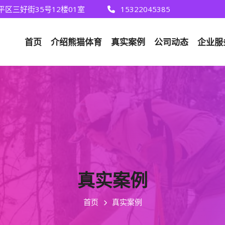
区三好街35号12楼01室
15322045385
首页
介绍
熊猫体育
真实案例
公司动态
企业服
真实案例
首页
真实案例