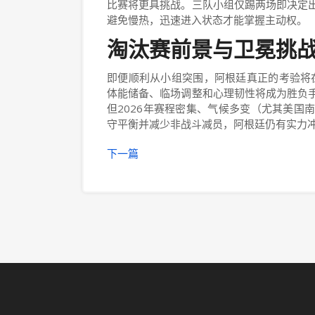
比赛将更具挑战。三队小组仅踢两场即决定
避免慢热，迅速进入状态才能掌握主动权。
淘汰赛前景与卫冕挑
即便顺利从小组突围，阿根廷真正的考验将在
体能储备、临场调整和心理韧性将成为胜负
但2026年赛程密集、气候多变（尤其美国
守平衡并减少非战斗减员，阿根廷仍有实力
下一篇