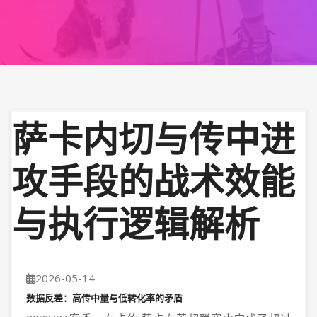
萨卡内切与传中进
攻手段的战术效能
与执行逻辑解析
2026-05-14
数据反差：高传中量与低转化率的矛盾