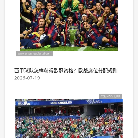
西甲球队怎样获得欧冠资格？欧战席位分配规则
2026-07-19