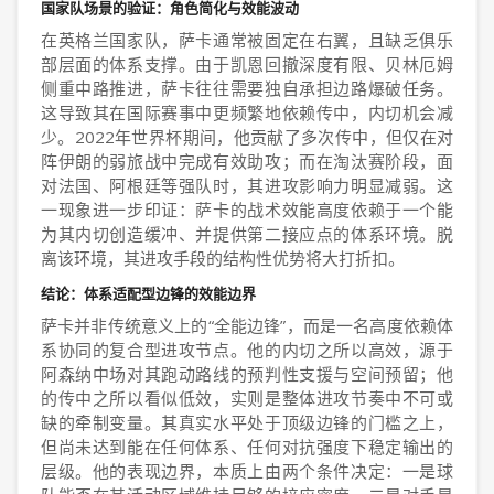
国家队场景的验证：角色简化与效能波动
在英格兰国家队，萨卡通常被固定在右翼，且缺乏俱乐
部层面的体系支撑。由于凯恩回撤深度有限、贝林厄姆
侧重中路推进，萨卡往往需要独自承担边路爆破任务。
这导致其在国际赛事中更频繁地依赖传中，内切机会减
少。2022年世界杯期间，他贡献了多次传中，但仅在对
阵伊朗的弱旅战中完成有效助攻；而在淘汰赛阶段，面
对法国、阿根廷等强队时，其进攻影响力明显减弱。这
一现象进一步印证：萨卡的战术效能高度依赖于一个能
为其内切创造缓冲、并提供第二接应点的体系环境。脱
离该环境，其进攻手段的结构性优势将大打折扣。
结论：体系适配型边锋的效能边界
萨卡并非传统意义上的“全能边锋”，而是一名高度依赖体
系协同的复合型进攻节点。他的内切之所以高效，源于
阿森纳中场对其跑动路线的预判性支援与空间预留；他
的传中之所以看似低效，实则是整体进攻节奏中不可或
缺的牵制变量。其真实水平处于顶级边锋的门槛之上，
但尚未达到能在任何体系、任何对抗强度下稳定输出的
层级。他的表现边界，本质上由两个条件决定：一是球